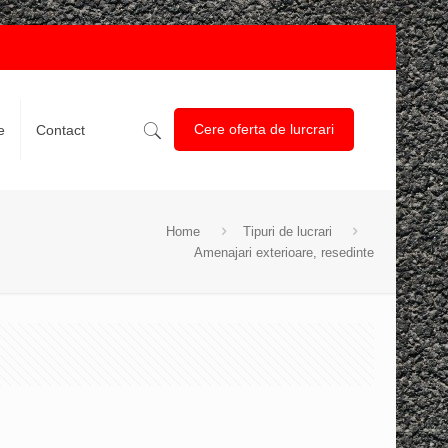
Cere oferta de lurcrari
e
Contact
Home
Tipuri de lucrari
Amenajari exterioare, resedinte