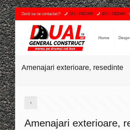
Doriti sa ne contactati?
021 / 2302480
021 / 2302481
Home
Despr
Amenajari exterioare, resedinte
Amenajari exterioare, r