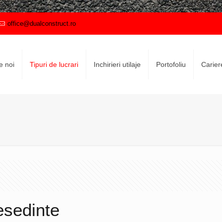
office@dualconstruct.ro
e noi
Tipuri de lucrari
Inchirieri utilaje
Portofoliu
Carier
esedinte